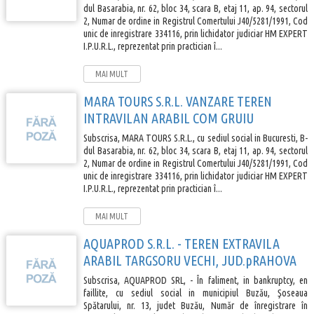
dul Basarabia, nr. 62, bloc 34, scara B, etaj 11, ap. 94, sectorul
2, Numar de ordine in Registrul Comertului J40/5281/1991, Cod
unic de inregistrare 334116, prin lichidator judiciar HM EXPERT
I.P.U.R.L., reprezentat prin practician î...
MAI MULT
MARA TOURS S.R.L. VANZARE TEREN
INTRAVILAN ARABIL COM GRUIU
Subscrisa, MARA TOURS S.R.L., cu sediul social in Bucuresti, B-
dul Basarabia, nr. 62, bloc 34, scara B, etaj 11, ap. 94, sectorul
2, Numar de ordine in Registrul Comertului J40/5281/1991, Cod
unic de inregistrare 334116, prin lichidator judiciar HM EXPERT
I.P.U.R.L., reprezentat prin practician î...
MAI MULT
AQUAPROD S.R.L. - TEREN EXTRAVILA
ARABIL TARGSORU VECHI, JUD.pRAHOVA
Subscrisa, AQUAPROD SRL, - În faliment, in bankruptcy, en
faillite, cu sediul social in municipiul Buzău, Şoseaua
Spătarului, nr. 13, judet Buzău, Număr de înregistrare în