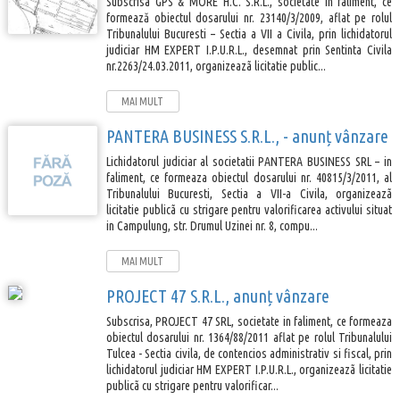
Subscrisa GPS & MORE H.C. S.R.L., societate in faliment, ce
formează obiectul dosarului nr. 23140/3/2009, aflat pe rolul
Tribunalului Bucuresti – Sectia a VII a Civila, prin lichidatorul
judiciar HM EXPERT I.P.U.R.L., desemnat prin Sentinta Civila
nr.2263/24.03.2011, organizeazã licitatie public...
MAI MULT
PANTERA BUSINESS S.R.L., - anunț vânzare
Lichidatorul judiciar al societatii PANTERA BUSINESS SRL – in
faliment, ce formeaza obiectul dosarului nr. 40815/3/2011, al
Tribunalului Bucuresti, Sectia a VII-a Civila, organizeazã
licitatie publicã cu strigare pentru valorificarea activului situat
in Campulung, str. Drumul Uzinei nr. 8, compu...
MAI MULT
PROJECT 47 S.R.L., anunț vânzare
Subscrisa, PROJECT 47 SRL, societate in faliment, ce formeaza
obiectul dosarului nr. 1364/88/2011 aflat pe rolul Tribunalului
Tulcea - Sectia civila, de contencios administrativ si fiscal, prin
lichidatorul judiciar HM EXPERT I.P.U.R.L., organizeazã licitatie
publicã cu strigare pentru valorificar...